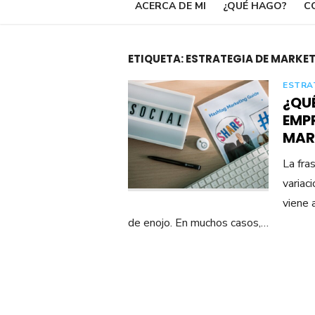
ACERCA DE MI
¿QUÉ HAGO?
C
ETIQUETA:
ESTRATEGIA DE MARKET
ESTRA
¿QU
EMPR
MAR
La fra
variac
viene 
de enojo. En muchos casos,…