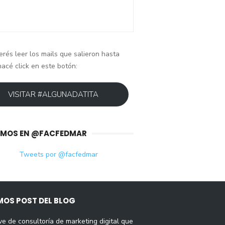
erés leer los mails que salieron hasta
hacé click en este botón:
VISITAR #ALGUNADATITA
IMOS EN @FACFEDMAR
Tweets por @facfedmar
MOS POST DEL BLOG
ve de consultoría de marketing digital que