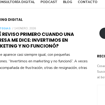
ONSULTORÍA DIGITAL
PODCAST
BLOG
CONTACTO
ING DIGITAL
POSTED
TEGIAS
14 ENERO, 2026
ON
É REVISO PRIMERO CUANDO UNA
ESA ME DICE: INVERTIMOS EN
KETING Y NO FUNCIONÓ?
se aparece casi siempre igual, con pequeñas
REC
iones. “Invertimos en marketing y no funcionó”. A veces
Cosas
acompañada de frustración, otras de resignación, otras
Suscr
al b