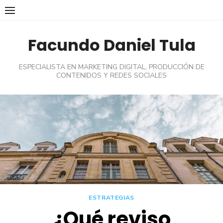
Skip
to
content
Facundo Daniel Tula
ESPECIALISTA EN MARKETING DIGITAL, PRODUCCIÓN DE
CONTENIDOS Y REDES SOCIALES
ESTRATEGIAS
¿Qué reviso