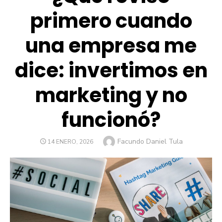
primero cuando
una empresa me
dice: invertimos en
marketing y no
funcionó?
Author
Facundo Daniel Tula
POSTED
14 ENERO, 2026
ON