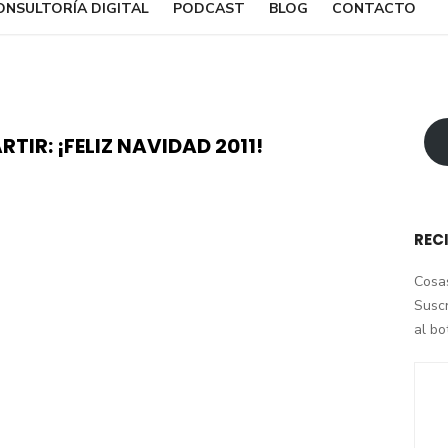
ONSULTORÍA DIGITAL
PODCAST
BLOG
CONTACTO
IR: ¡FELIZ NAVIDAD 2011!
REC
Cosas
Suscr
al b