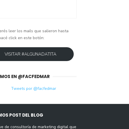
erés leer los mails que salieron hasta
hacé click en este botón:
VISITAR #ALGUNADATITA
IMOS EN @FACFEDMAR
Tweets por @facfedmar
MOS POST DEL BLOG
ve de consultoría de marketing digital que