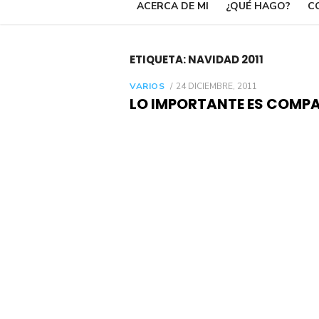
ACERCA DE MI
¿QUÉ HAGO?
C
ETIQUETA:
NAVIDAD 2011
POSTED
VARIOS
24 DICIEMBRE, 2011
ON
LO IMPORTANTE ES COMPART