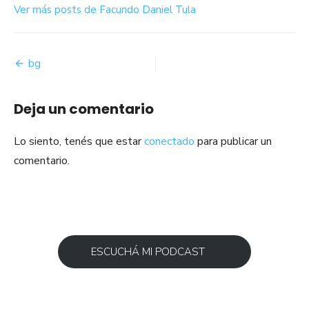
Ver más posts de Facundo Daniel Tula
Navegación
bg
de
Deja un comentario
entradas
Lo siento, tenés que estar
conectado
para publicar un
comentario.
ESCUCHÁ MI PODCAST