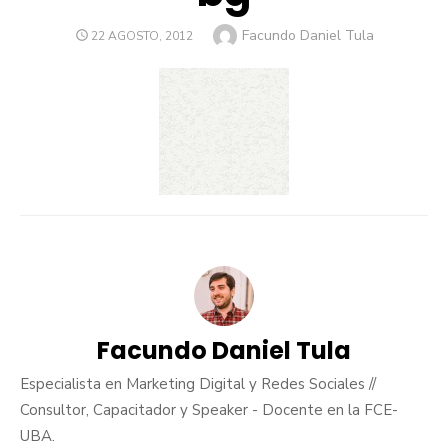
Author
Facundo Daniel Tula
POSTED
22 AGOSTO, 2012
ON
Facundo Daniel Tula
Especialista en Marketing Digital y Redes Sociales //
Consultor, Capacitador y Speaker - Docente en la FCE-
UBA.