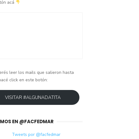
otón acá
erés leer los mails que salieron hasta
hacé click en este botón:
VISITAR #ALGUNADATITA
IMOS EN @FACFEDMAR
Tweets por @facfedmar