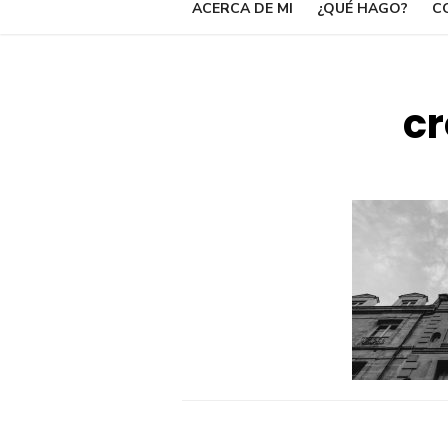
ACERCA DE MI
¿QUÉ HAGO?
C
c