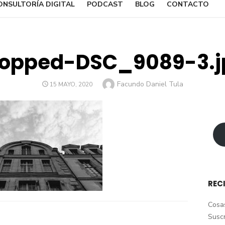
ONSULTORÍA DIGITAL
PODCAST
BLOG
CONTACTO
ropped-DSC_9089-3.j
Author
Facundo Daniel Tula
POSTED
15 MAYO, 2020
ON
REC
Cosas
Suscr