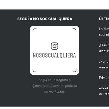
SEGUÍ A NO SOS CUALQUIERA
ÚLTI
La cla
casi n
¿Qué 
dice: 
¿Por q
una ag
Prime
Seguí en Instagram a
@nososcualquiera mi podcast
eBook 
de marketing.
del dig